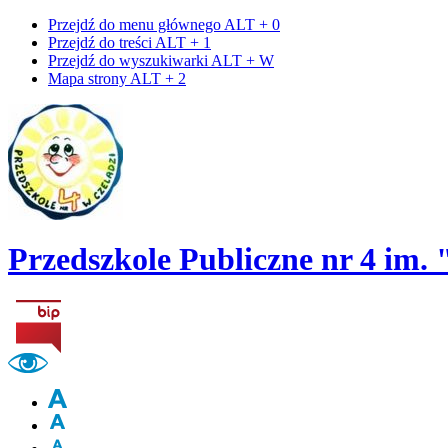
Przejdź do menu głównego
ALT + 0
Przejdź do treści
ALT + 1
Przejdź do wyszukiwarki
ALT + W
Mapa strony
ALT + 2
Przedszkole Publiczne nr 4 im.