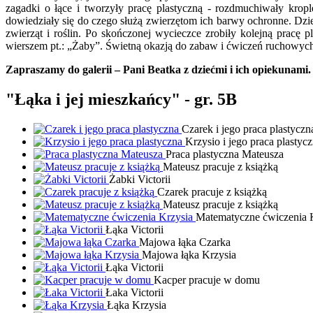
zagadki o łące i tworzyły pracę plastyczną - rozdmuchiwały kro
dowiedziały się do czego służą zwierzętom ich barwy ochronne. Dz
zwierząt i roślin. Po skończonej wycieczce zrobiły kolejną pracę 
wierszem pt.: „Żaby”. Świetną okazją do zabaw i ćwiczeń ruchowych 
Zapraszamy do galerii – Pani Beatka z dziećmi i ich opiekunami.
"Łąka i jej mieszkańcy" - gr. 5B
Czarek i jego praca plastyczn
Krzysio i jego praca plastyc
Praca plastyczna Mateusza
Mateusz pracuje z książką
Żabki Victorii
Czarek pracuje z książką
Mateusz pracuje z książką
Matematyczne ćwiczenia 
Łąka Victorii
Majowa łąka Czarka
Majowa łąka Krzysia
Łąka Victorii
Kacper pracuje w domu
Łaka Victorii
Łąka Krzysia