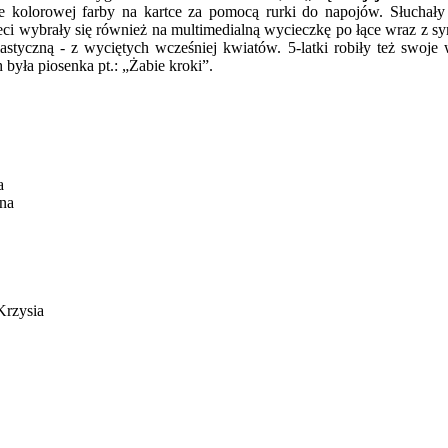
ple kolorowej farby na kartce za pomocą rurki do napojów. Słuch
ieci wybrały się również na multimedialną wycieczkę po łące wraz z 
plastyczną - z wyciętych wcześniej kwiatów. 5-latki robiły też swo
była piosenka pt.: „Żabie kroki”.
a
zna
Krzysia