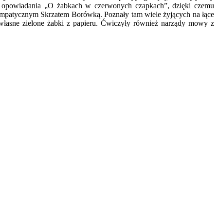
ały opowiadania „O żabkach w czerwonych czapkach”, dzięki czemu
sympatycznym Skrzatem Borówką. Poznały tam wiele żyjących na łące
je własne zielone żabki z papieru. Ćwiczyły również narządy mowy z