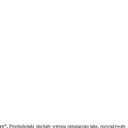
cy”.
Przedszkolaki słuchały wiersza opisującego łąkę, rozwiązywały