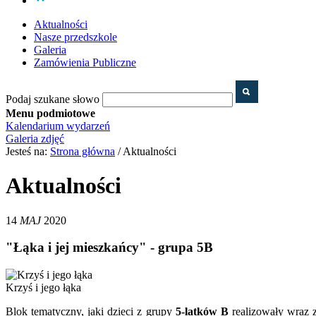
Aktualności
Nasze przedszkole
Galeria
Zamówienia Publiczne
Podaj szukane słowo
Menu podmiotowe
Kalendarium wydarzeń
Galeria zdjęć
Jesteś na:
Strona główna
/ Aktualności
Aktualności
14
MAJ
2020
"Łąka i jej mieszkańcy" - grupa 5B
Krzyś i jego łąka
Blok tematyczny, jaki dzieci z grupy
5-latków B
realizowały wraz 